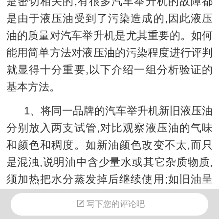
是密切相关的,有很多汽车举升机的故障都
是由于液压油受到了污染造成的,因此液压
油的质量对汽车举升机是尤其重要的。如何
能用简单方法对液压油的污染程度进行评判
就显得十分重要,以下介绍一组分析验证的
基本方法
。
1、将同一品牌的汽车举升机新旧液压油
分别放入两支试管,对比观察液压油的气味
和颜色和稠度
。
如新油颜色改变不太,而只
是混浊,说明油中含少量水或其它杂质物质,
须加热把水分蒸发掉后继续使用;如旧油呈
暗黑色,并有较大异味时,则应更换液压油;如
写下您的评论吧
油色泽变谈,阻仍透明,则应考虑是否混入了